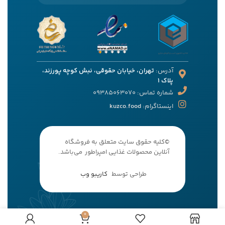
آدرس:
تهران، خیابان حقوقی، نبش کوچه پورزند،
پلاک 1
شماره تماس: 09385063070
اینستاگرام:
kuzco.food
©کلیه حقوق سایت متعلق به فروشگاه
آنلاین محصولات غذایی امپراطور می‌باشد.
طراحی توسط
کاریبو وب
0