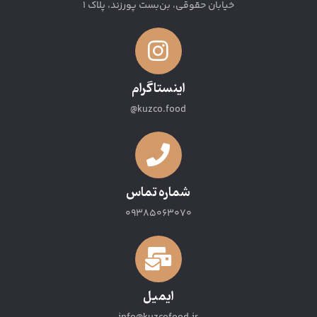
خیابان حقوقی، بن‌بست پورزند، پلاک 1
اینستاگرام
kuzco.food@
شماره تماس
09385063070
ایمیل