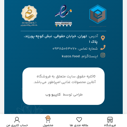
آدرس:
تهران، خیابان حقوقی، نبش کوچه پورزند،
پلاک 1
شماره تماس: 09385063070
اینستاگرام:
kuzco.food
©کلیه حقوق سایت متعلق به فروشگاه
آنلاین محصولات غذایی امپراطور می‌باشد.
طراحی توسط
کاریبو وب
0
فروشگاه
علاقه مندی ها
محصول
حساب کاربری من