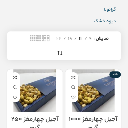
گرانولا
میوه خشک
نمایش
9
12
18
24
-6%
آجیل چهارمغز ۱۰۰۰
آجیل چهارمغز ۲۵۰