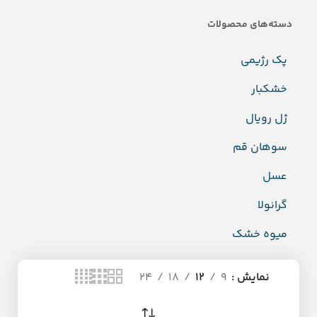
دسته‌های محصولات
پک رژیمی
خشکبار
ژل رویال
سوهان قم
عسل
گرانولا
میوه خشک
نمایش
9
12
18
24