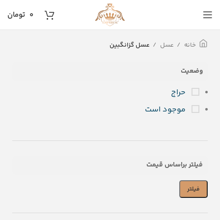
۰
تومان
خانه
عسل
عسل گزانگبین
وضعیت
حراج
موجود است
فیلتر براساس قیمت
فیلتر