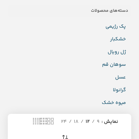
دسته‌های محصولات
پک رژیمی
خشکبار
ژل رویال
سوهان قم
عسل
گرانولا
میوه خشک
نمایش
9
12
18
24