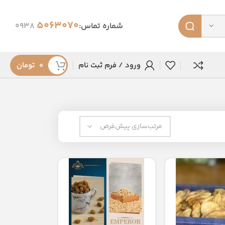
5063070
شماره تماس:
0938
ورود / فرم ثبت نام
۰
تومان