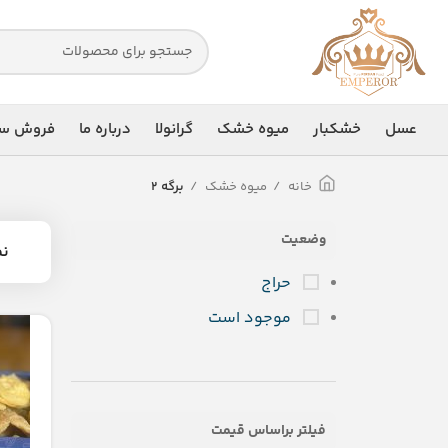
عسل
خشکبار
میوه خشک
گرانولا
درباره ما
فروش سا
خانه
میوه خشک
برگه 2
وضعیت
ن
حراج
موجود است
فیلتر براساس قیمت