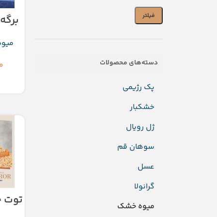
فیلتر
برگه هلو
میو
دسته‌های محصولات
۰
اف
پک رژیمی
خشکبار
ژل رویال
سوهان قم
عسل
گرانولا
توت خشک
میوه خشک