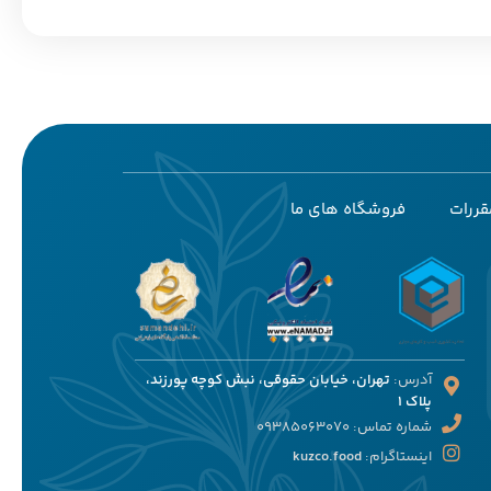
قررات
فروشگاه های ما
آدرس:
تهران، خیابان حقوقی، نبش کوچه پورزند،
پلاک 1
شماره تماس: 09385063070
اینستاگرام:
kuzco.food