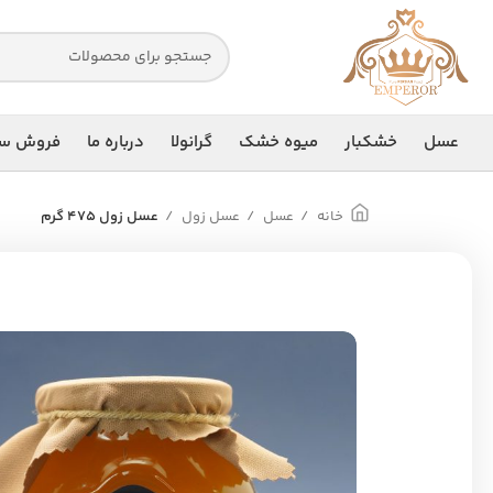
عسل
خشکبار
میوه خشک
گرانولا
درباره ما
فروش سا
خانه
عسل
عسل زول
عسل زول 475 گرم