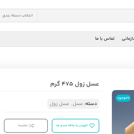
انتخاب دسته بندی
زمانی
تماس با ما
عسل زول 475 گرم
ناموجود
دسته:
عسل
,
عسل زول
افزودن به علاقه مندی ها
مقایسه