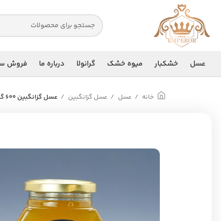
عسل
خشکبار
میوه خشک
گرانولا
درباره ما
فروش سا
خانه
عسل
عسل گزانگبین
عسل گزانگبین 600 گرم