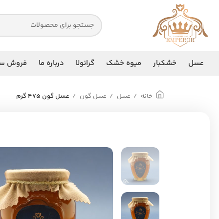
عسل
خشکبار
میوه خشک
گرانولا
درباره ما
فروش سا
خانه
عسل
عسل گون
عسل گون 475 گرم