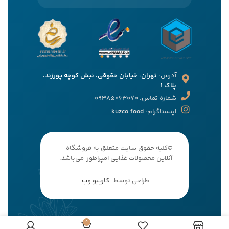
آدرس:
تهران، خیابان حقوقی، نبش کوچه پورزند،
پلاک 1
شماره تماس: 09385063070
اینستاگرام:
kuzco.food
©کلیه حقوق سایت متعلق به فروشگاه
آنلاین محصولات غذایی امپراطور می‌باشد.
طراحی توسط
کاریبو وب
0