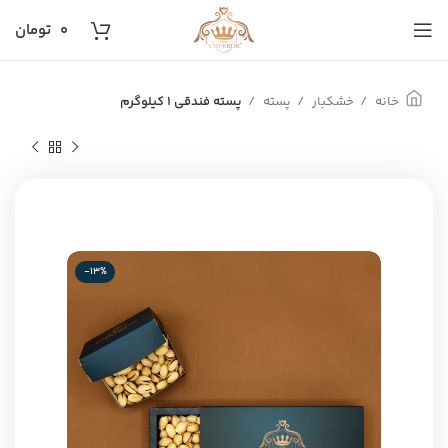
۰
تومان
خانه
خشکبار
پسته
پسته فندقی 1 کیلوگرم
-13%